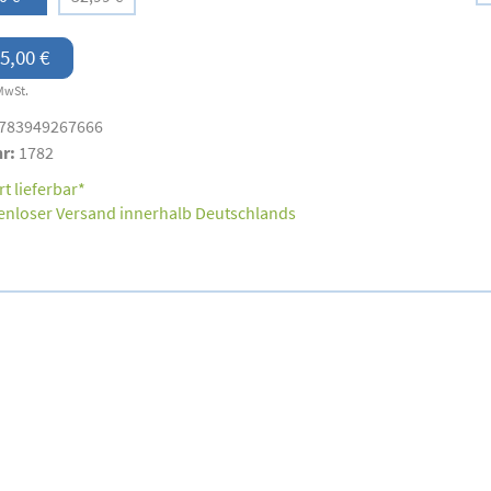
5,00 €
MwSt.
783949267666
nr:
1782
t lieferbar*
enloser Versand innerhalb Deutschlands