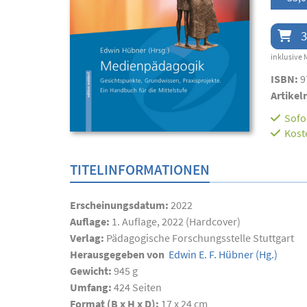
3
inklusive 
ISBN:
9
Artikel
Sofor
Kost
TITELINFORMATIONEN
Erscheinungsdatum:
2022
Auflage:
1. Auflage, 2022 (Hardcover)
Verlag:
Pädagogische Forschungsstelle Stuttgart
Herausgegeben von
Edwin E. F. Hübner
(Hg.)
Gewicht:
945 g
Umfang:
424
Seiten
Format (B x H x D):
17 x 24 cm