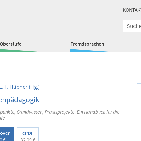
KONTAK
Oberstufe
Fremdsprachen
E. F. Hübner
(Hg.)
enpädagogik
punkte, Grundwissen, Praxisprojekte. Ein Handbuch für die
ufe
over
ePDF
0 €
32,99 €