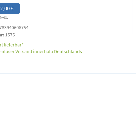
2,00 €
MwSt.
783940606754
nr:
1575
t lieferbar*
enloser Versand innerhalb Deutschlands