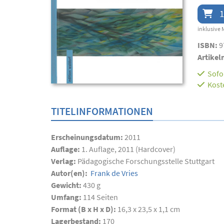
1
inklusive 
ISBN:
9
Artikel
Sofor
Kost
TITELINFORMATIONEN
Erscheinungsdatum:
2011
Auflage:
1. Auflage, 2011 (Hardcover)
Verlag:
Pädagogische Forschungsstelle Stuttgart
Autor(en):
Frank de Vries
Gewicht:
430 g
Umfang:
114
Seiten
Format (B x H x D):
16,3 x 23,5 x 1,1 cm
Lagerbestand:
170