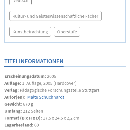
Deutsch
Kultur- und Geisteswissenschaftliche Fächer
Kunstbetrachtung
Oberstufe
TITELINFORMATIONEN
Erscheinungsdatum:
2005
Auflage:
1. Auflage, 2005 (Hardcover)
Verlag:
Pädagogische Forschungsstelle Stuttgart
Autor(en):
Malte Schuchhardt
Gewicht:
670 g
Umfang:
212
Seiten
Format (B x H x D):
17,5 x 24,5 x 2,2 cm
Lagerbestand:
60