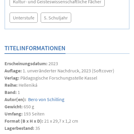
Kultur- und Geisteswissenschaftliche Fächer
Unterstufe
5. Schuljahr
TITELINFORMATIONEN
Erscheinungsdatum:
2023
Auflage:
1. unveränderter Nachdruck, 2023 (Softcover)
Verlag:
Pädagogische Forschungsstelle Kassel
Reihe:
Helleniká
Band:
1
Autor(en):
Bero von Schilling
Gewicht:
650 g
Umfang:
193
Seiten
Format (B x H x D):
21 x 29,7 x 1,2 cm
Lagerbestand:
35