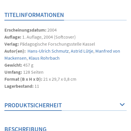
TITELINFORMATIONEN
Erscheinungsdatum:
2004
Auflage:
1. Auflage, 2004 (Softcover)
Verlag:
Pädagogische Forschungsstelle Kassel
Autor(en):
Hans-Ulrich Schmutz
,
Astrid Lütje
,
Manfred von
Mackensen
,
Klaus Rohrbach
Gewicht:
457 g
Umfang:
128
Seiten
Format (B x H x D):
21 x 29,7 x 0,8 cm
Lagerbestand:
11
PRODUKTSICHERHEIT
BESCHREIBUNG