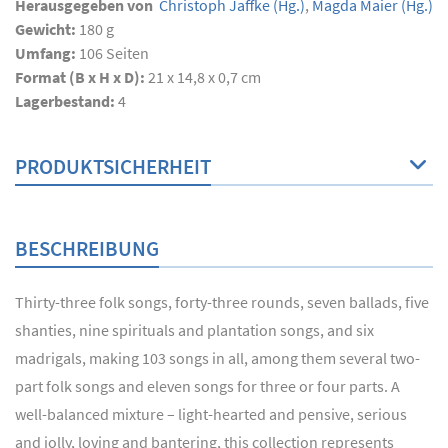
Herausgegeben von
Christoph Jaffke
(Hg.)
,
Magda Maier
(Hg.)
Gewicht:
180 g
Umfang:
106
Seiten
Format (B x H x D):
21 x 14,8 x 0,7 cm
Lagerbestand:
4
PRODUKTSICHERHEIT
BESCHREIBUNG
Thirty-three folk songs, forty-three rounds, seven ballads, five
shanties, nine spirituals and plantation songs, and six
madrigals, making 103 songs in all, among them several two-
part folk songs and eleven songs for three or four parts. A
well-balanced mixture – light-hearted and pensive, serious
and jolly, loving and bantering, this collection represents