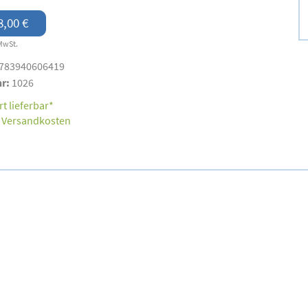
8,00 €
MwSt.
783940606419
nr:
1026
t lieferbar*
.
Versandkosten