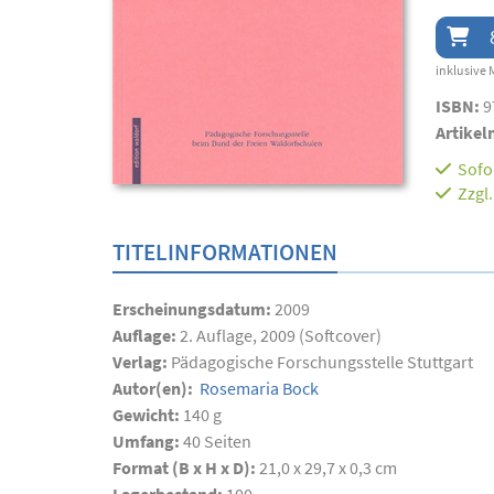
inklusive 
ISBN:
9
Artikel
Sofor
Zzgl
TITELINFORMATIONEN
Erscheinungsdatum:
2009
Auflage:
2. Auflage, 2009 (Softcover)
Verlag:
Pädagogische Forschungsstelle Stuttgart
Autor(en):
Rosemaria Bock
Gewicht:
140 g
Umfang:
40
Seiten
Format (B x H x D):
21,0 x 29,7 x 0,3 cm