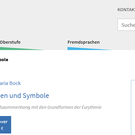
KONTAK
Oberstufe
Fremdsprachen
bole
ria Bock
hen und Symbole
 Zusammenhang mit den Grundformen der Eurythmie
over
 €