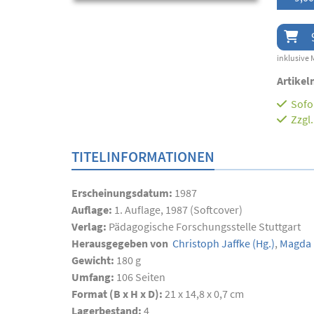
inklusive 
Artikel
Sofor
Zzgl
TITELINFORMATIONEN
Erscheinungsdatum:
1987
Auflage:
1. Auflage, 1987 (Softcover)
Verlag:
Pädagogische Forschungsstelle Stuttgart
Herausgegeben von
Christoph Jaffke
(Hg.)
,
Magda 
Gewicht:
180 g
Umfang:
106
Seiten
Format (B x H x D):
21 x 14,8 x 0,7 cm
Lagerbestand:
4