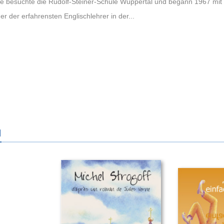
fke besuchte die Rudolf-Steiner-Schule Wuppertal und begann 1967 mit 
ner der erfahrensten Englischlehrer in der...
N