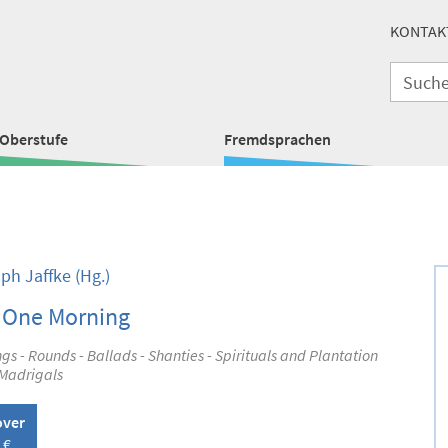
KONTAK
Oberstufe
Fremdsprachen
oph Jaffke
(Hg.)
y One Morning
gs - Rounds - Ballads - Shanties - Spirituals and Plantation
 Madrigals
over
 €