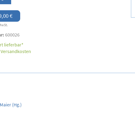
9,00 €
MwSt.
nr:
600026
t lieferbar*
.
Versandkosten
Maier
(Hg.)