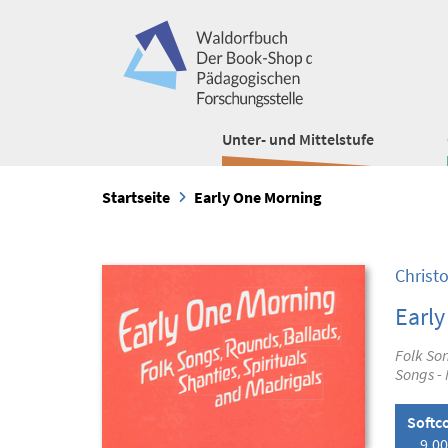
Unter- und Mittelstufe
Startseite
Early One Morning
Christ
Earl
Folk Son
Songs -
Softc
9,00