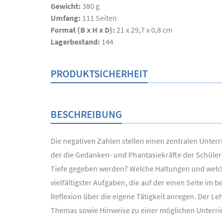
Gewicht:
380 g
Umfang:
111
Seiten
Format (B x H x D):
21 x 29,7 x 0,8 cm
Lagerbestand:
144
PRODUKTSICHERHEIT
BESCHREIBUNG
Die negativen Zahlen stellen einen zentralen Unter
der die Gedanken- und Phantasiekräfte der Schüle
Tiefe gegeben werden? Welche Haltungen und welch
vielfältigster Aufgaben, die auf der einen Seite im
Reflexion über die eigene Tätigkeit anregen. Der L
Themas sowie Hinweise zu einer möglichen Unterri