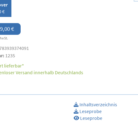
over
0 €
9,00 €
MwSt.
783939374091
nr:
1235
t lieferbar*
enloser Versand innerhalb Deutschlands
Inhaltsverzeichnis
Leseprobe
Leseprobe