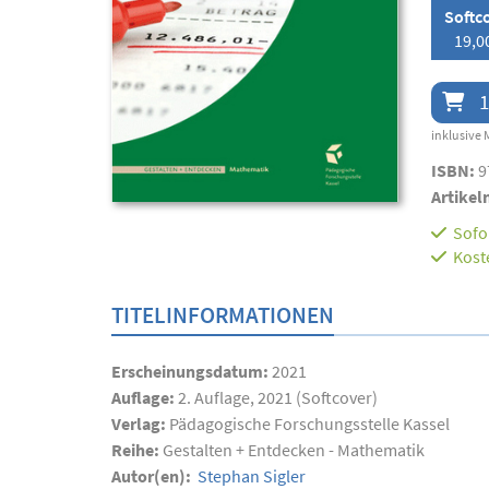
Softc
19,0
1
inklusive 
ISBN:
9
Artikel
Sofor
Kost
TITELINFORMATIONEN
Erscheinungsdatum:
2021
Auflage:
2. Auflage, 2021 (Softcover)
Verlag:
Pädagogische Forschungsstelle Kassel
Reihe:
Gestalten + Entdecken - Mathematik
Autor(en):
Stephan Sigler