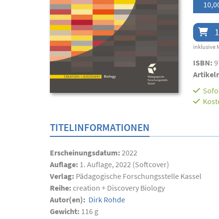
10,0
1
inklusive 
ISBN:
9
Artikel
Sofor
Kost
TITELINFORMATIONEN
Erscheinungsdatum:
2022
Auflage:
1. Auflage, 2022 (Softcover)
Verlag:
Pädagogische Forschungsstelle Kassel
Reihe:
creation + Discovery Biology
Autor(en):
Dirk Rohde
Gewicht:
116 g