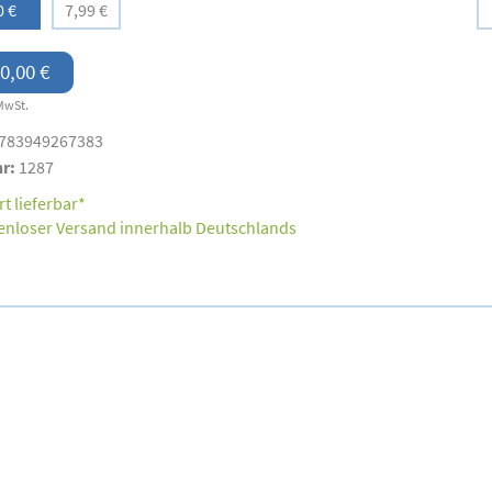
0 €
7,99 €
0,00 €
MwSt.
783949267383
nr:
1287
t lieferbar*
enloser Versand innerhalb Deutschlands