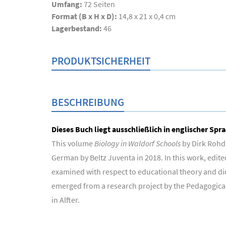
Umfang:
72
Seiten
Format (B x H x D):
14,8 x 21 x 0,4 cm
Lagerbestand:
46
PRODUKTSICHERHEIT
BESCHREIBUNG
Dieses Buch liegt ausschließlich in englischer Spra
This volume
Biology in Waldorf Schools
by Dirk Rohd
German by Beltz Juventa in 2018. In this work, edit
examined with respect to educational theory and dida
emerged from a research project by the Pedagogical 
in Alfter.