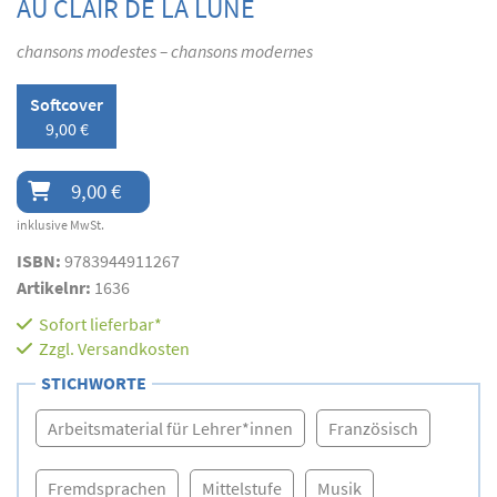
AU CLAIR DE LA LUNE
chansons modestes – chansons modernes
Softcover
9,00 €
9,00 €
inklusive MwSt.
ISBN:
9783944911267
Artikelnr:
1636
Sofort lieferbar*
Zzgl.
Versandkosten
STICHWORTE
Arbeitsmaterial für Lehrer*innen
Französisch
Fremdsprachen
Mittelstufe
Musik