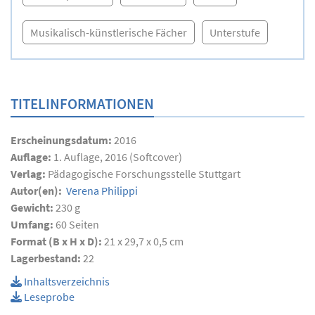
Musikalisch-künstlerische Fächer
Unterstufe
TITELINFORMATIONEN
Erscheinungsdatum:
2016
Auflage:
1. Auflage, 2016 (Softcover)
Verlag:
Pädagogische Forschungsstelle Stuttgart
Autor(en):
Verena Philippi
Gewicht:
230 g
Umfang:
60
Seiten
Format (B x H x D):
21 x 29,7 x 0,5 cm
Lagerbestand:
22
Inhaltsverzeichnis
Leseprobe