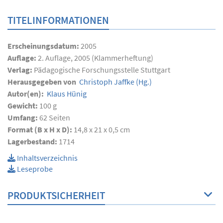
TITELINFORMATIONEN
Erscheinungsdatum:
2005
Auflage:
2. Auflage, 2005 (Klammerheftung)
Verlag:
Pädagogische Forschungsstelle Stuttgart
Herausgegeben von
Christoph Jaffke
(Hg.)
Autor(en):
Klaus Hünig
Gewicht:
100 g
Umfang:
62
Seiten
Format (B x H x D):
14,8 x 21 x 0,5 cm
Lagerbestand:
1714
Inhaltsverzeichnis
Leseprobe
PRODUKTSICHERHEIT