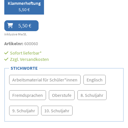
Klammerheftung
5,50 €
5,50 €
inklusive MwSt.
Artikelnr:
600060
Sofort lieferbar*
Zzgl.
Versandkosten
STICHWORTE
Arbeitsmaterial für Schüler*innen
Englisch
Fremdsprachen
Oberstufe
8. Schuljahr
9. Schuljahr
10. Schuljahr