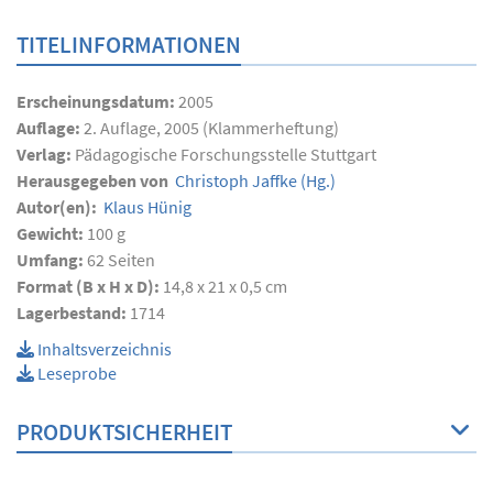
TITELINFORMATIONEN
Erscheinungsdatum:
2005
Auflage:
2. Auflage, 2005 (Klammerheftung)
Verlag:
Pädagogische Forschungsstelle Stuttgart
Herausgegeben von
Christoph Jaffke
(Hg.)
Autor(en):
Klaus Hünig
Gewicht:
100 g
Umfang:
62
Seiten
Format (B x H x D):
14,8 x 21 x 0,5 cm
Lagerbestand:
1714
Inhaltsverzeichnis
Leseprobe
PRODUKTSICHERHEIT