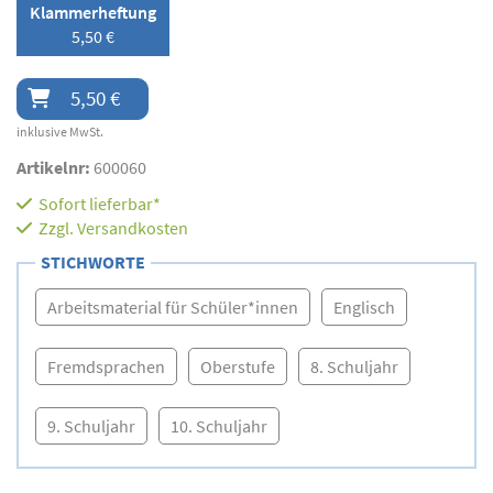
Klammerheftung
5,50 €
5,50 €
inklusive MwSt.
Artikelnr:
600060
Sofort lieferbar*
Zzgl.
Versandkosten
STICHWORTE
Arbeitsmaterial für Schüler*innen
Englisch
Fremdsprachen
Oberstufe
8. Schuljahr
9. Schuljahr
10. Schuljahr