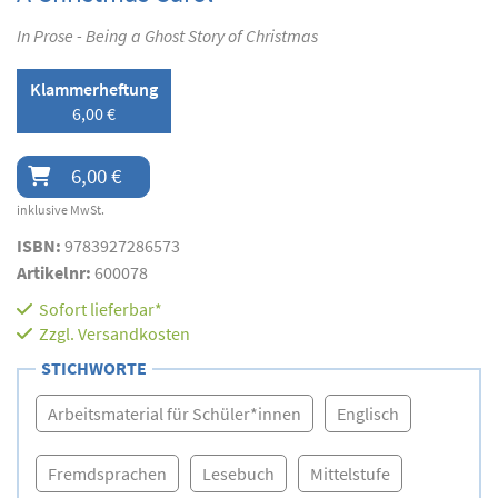
In Prose - Being a Ghost Story of Christmas
Klammerheftung
6,00 €
6,00 €
inklusive MwSt.
ISBN:
9783927286573
Artikelnr:
600078
Sofort lieferbar*
Zzgl.
Versandkosten
STICHWORTE
Arbeitsmaterial für Schüler*innen
Englisch
Fremdsprachen
Lesebuch
Mittelstufe