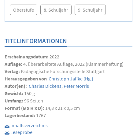
Oberstufe
8. Schuljahr
9. Schuljahr
TITELINFORMATIONEN
Erscheinungsdatum:
2022
Auflage:
4. überarbeitete Auflage, 2022 (Klammerheftung)
Verlag:
Pädagogische Forschungsstelle Stuttgart
Herausgegeben von
Christoph Jaffke
(Hg.)
Autor(en):
Charles Dickens
,
Peter Morris
Gewicht:
150 g
Umfang:
96
Seiten
Format (B x H x D):
14,8 x 21 x 0,5 cm
Lagerbestand:
1767
Inhaltsverzeichnis
Leseprobe