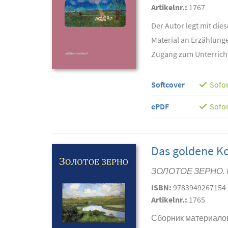
Artikelnr.:
1767
Der Autor legt mit di
Material an Erzählung
Zugang zum Unterrichts
Softcover
Sofor
ePDF
Sofor
Das goldene Ko
ЗОЛОТОЕ ЗЕРНО. Ма
ISBN:
9783949267154
Artikelnr.:
1765
Сборник материалов 