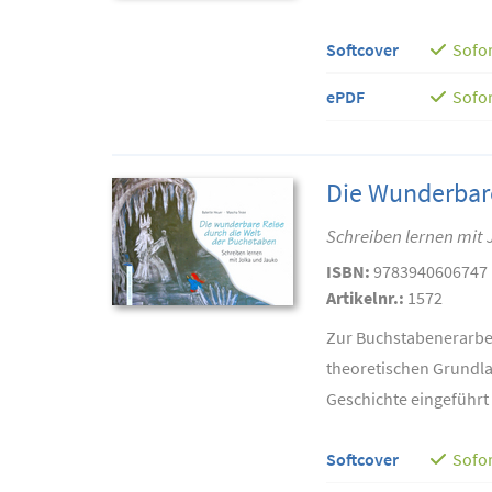
Softcover
Sofor
ePDF
Sofor
Die Wunderbare
Schreiben lernen mit
ISBN:
9783940606747
Artikelnr.:
1572
Zur Buchstabenerarbei
theoretischen Grundlag
Geschichte eingeführt 
Softcover
Sofor