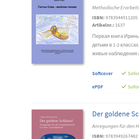
Methodische Erarbeitu
ISBN:
9783944911205
Artikelnr.:
1637
Первая книга Ирины
детьми в 1-2 класса
живые наблюдения ав
Softcover
Sofor
ePDF
Sofor
Der goldene Sc
Anregungen für den Ha
ISBN:
9783949267482