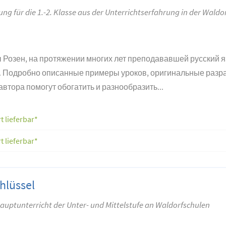
ng für die 1.-2. Klasse aus der Unterrichtserfahrung in der Waldo
 Розен, на протяжении многих лет преподававшей русский я
х. Подробно описанные примеры уроков, оригинальные разра
тора помогут обогатить и разнообразить...
t lieferbar*
t lieferbar*
hlüssel
uptunterricht der Unter- und Mittelstufe an Waldorfschulen