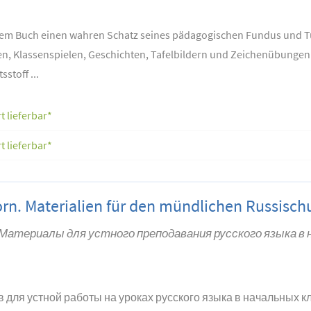
esem Buch einen wahren Schatz seines pädagogischen Fundus und 
en, Klassenspielen, Geschichten, Tafelbildern und Zeichenübungen 
stoff ...
t lieferbar*
t lieferbar*
rn. Materialien für den mündlichen Russischu
териалы для устного преподавания русского языка в 
для устной работы на уроках русского языка в начальных клас