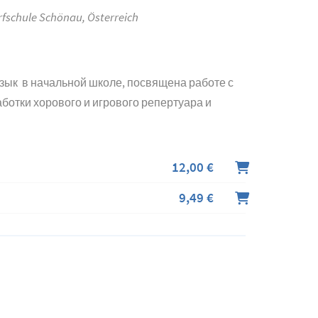
rfschule Schönau, Österreich
зык в начальной школе, посвящена работе с
ботки хорового и игрового репертуара и
12,00 €
9,49 €