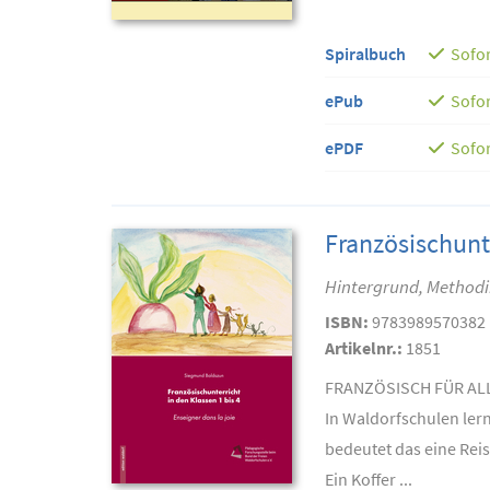
Spiralbuch
Sofor
ePub
Sofor
ePDF
Sofor
Französischunte
Hintergrund, Methodik
ISBN:
9783989570382
Artikelnr.:
1851
FRANZÖSISCH FÜR AL
In Waldorfschulen lern
bedeutet das eine Rei
Ein Koffer ...