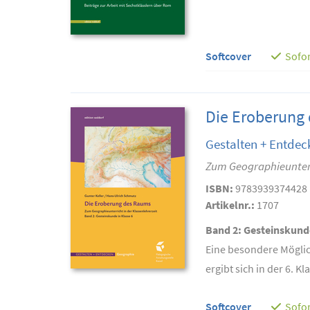
Softcover
Sofor
Die Eroberung 
Gestalten + Entdec
Zum Geographieunterri
ISBN:
9783939374428
Artikelnr.:
1707
Band 2: Gesteinskunde
Eine besondere Möglic
ergibt sich in der 6. 
Softcover
Sofor