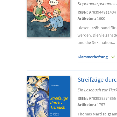
Короткие рассказы
ISBN:
9783944911434
Artikelnr.:
1600
Dieser Erzählband für 
werden. Die Vielzahl d
und die Deklination...
Klammerheftung
Streifzüge durc
Ein Lesebuch zur Tie
ISBN:
9783939374855
Artikelnr.:
1757
Thomas Marti zeigt auf