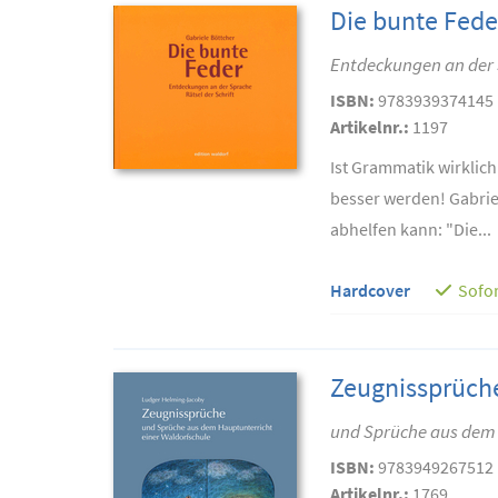
Die bunte Fede
Entdeckungen an der Sp
ISBN:
9783939374145
Artikelnr.:
1197
Ist Grammatik wirklich
besser werden! Gabriel
abhelfen kann: "Die...
Hardcover
Sofor
Zeugnissprüch
und Sprüche aus dem 
ISBN:
9783949267512
Artikelnr.:
1769