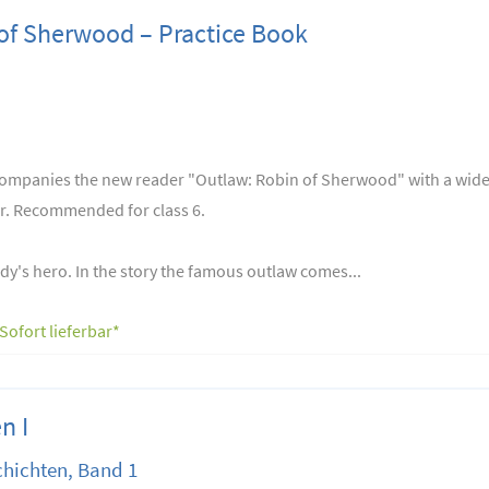
of Sherwood – Practice Book
companies the new reader "Outlaw: Robin of Sherwood" with a wide-
der. Recommended for class 6.
y's hero. In the story the famous outlaw comes...
Sofort lieferbar*
n I
chichten, Band 1