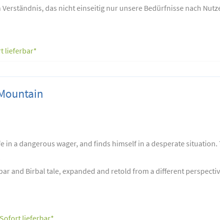
 Verständnis, das nicht einseitig nur unsere Bedürfnisse nach Nut
t lieferbar*
 Mountain
ife in a dangerous wager, and finds himself in a desperate situation
…
kbar and Birbal tale, expanded and retold from a different perspectiv
Sofort lieferbar*