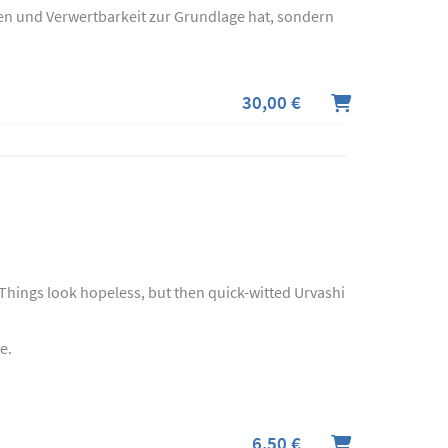
zen und Verwertbarkeit zur Grundlage hat, sondern
30,00 €
. Things look hopeless, but then quick-witted Urvashi
e.
6,50 €