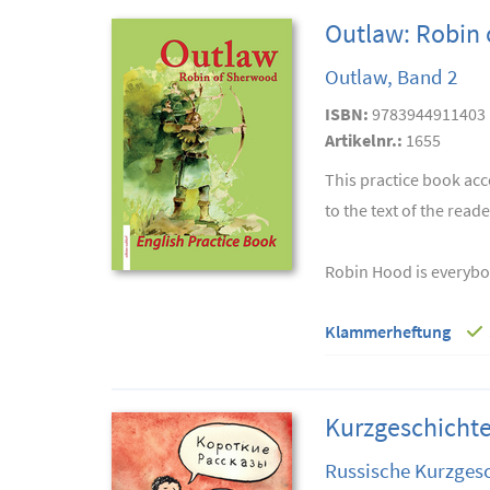
Outlaw: Robin 
Outlaw, Band 2
ISBN:
9783944911403
Artikelnr.:
1655
This practice book ac
to the text of the rea
Robin Hood is everybod
Klammerheftung
Kurzgeschichte
Russische Kurzges