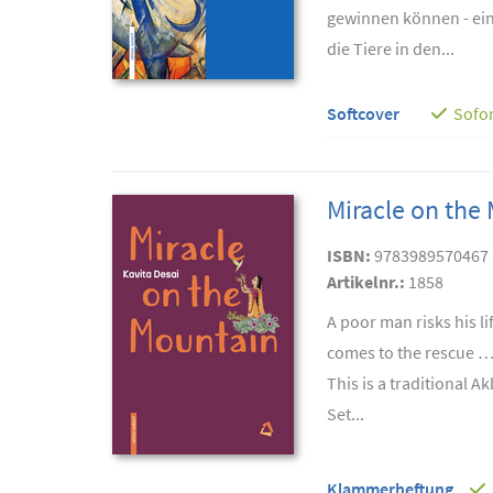
gewinnen können - ein
die Tiere in den...
Softcover
Sofor
Miracle on the
ISBN:
9783989570467
Artikelnr.:
1858
A poor man risks his l
comes to the rescue 
This is a traditional A
Set...
Klammerheftung