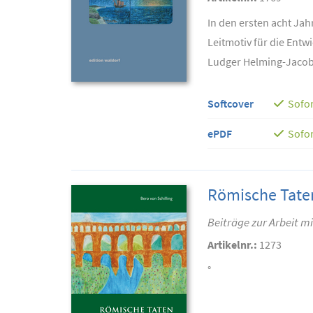
In den ersten acht Jah
Leitmotiv für die Entw
Ludger Helming-Jacoby
Softcover
Sofor
ePDF
Sofor
Römische Tate
Beiträge zur Arbeit m
Artikelnr.:
1273
°