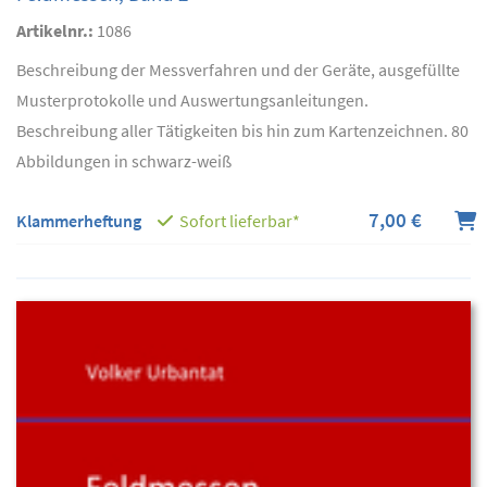
Artikelnr.:
1086
Beschreibung der Messverfahren und der Geräte, ausgefüllte
Musterprotokolle und Auswertungsanleitungen.
Beschreibung aller Tätigkeiten bis hin zum Kartenzeichnen. 80
Abbildungen in schwarz-weiß
7,00 €
Klammerheftung
Sofort lieferbar*