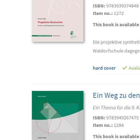
ISBN:
9783939374848
Item no.:
1272
This book is available
Die projektive synthet
Waldorfschule dagegen
hard cover
Avail
Ein Weg zu den
Ein Thema für die 9. K
ISBN:
9783949267475
Item no.:
1284
This book is available