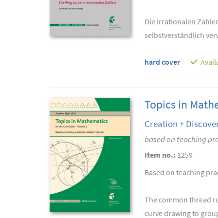
Die irrationalen Zahle
selbstverständlich ver
hard cover
Avail
Topics in Math
Creation + Discove
based on teaching pra
Item no.:
1259
Based on teaching prac
The common thread runn
curve drawing to group