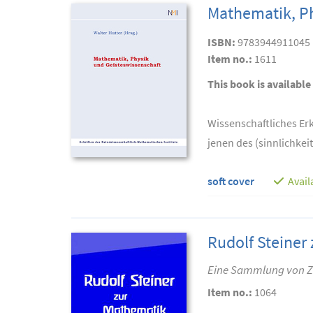
Mathematik, Ph
ISBN:
9783944911045
Item no.:
1611
This book is available
Wissenschaftliches Er
jenen des (sinnlichkei
soft cover
Avail
Rudolf Steiner 
Eine Sammlung von Z
Item no.:
1064