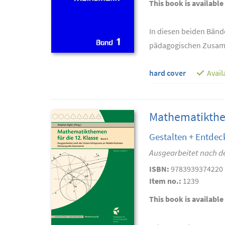
This book is available
In diesen beiden Bänd
pädagogischen Zusam
hard cover
Avail
Mathematikthem
Gestalten + Entdec
Ausgearbeitet nach d
ISBN:
9783939374220
Item no.:
1239
This book is available