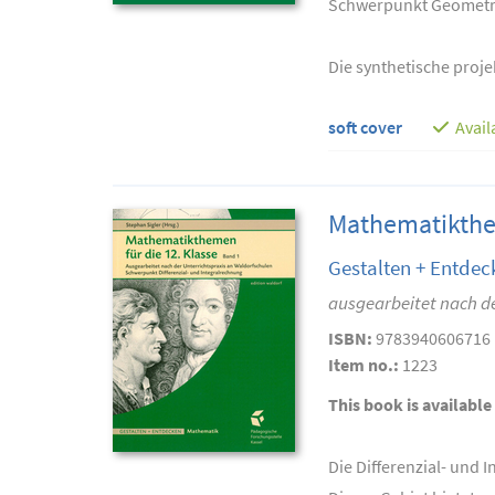
Schwerpunkt Geometr
Die synthetische proje
soft cover
Avail
Mathematikthem
Gestalten + Entdec
ausgearbeitet nach de
ISBN:
9783940606716
Item no.:
1223
This book is available
Die Differenzial- und 