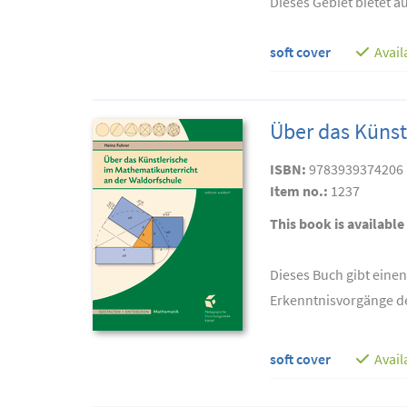
Dieses Gebiet bietet a
soft cover
Avail
Über das Künst
ISBN:
9783939374206
Item no.:
1237
This book is available
Dieses Buch gibt einen
Erkenntnisvorgänge der
soft cover
Avail