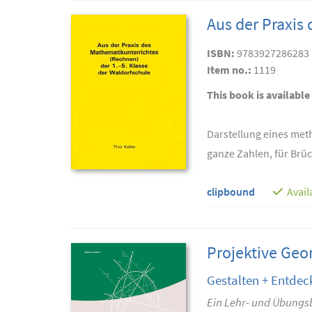
Aus der Praxis
ISBN:
9783927286283
Item no.:
1119
This book is available
Darstellung eines met
ganze Zahlen, für Brü
clipbound
Avail
Projektive Geo
Gestalten + Entdec
Ein Lehr- und Übungs