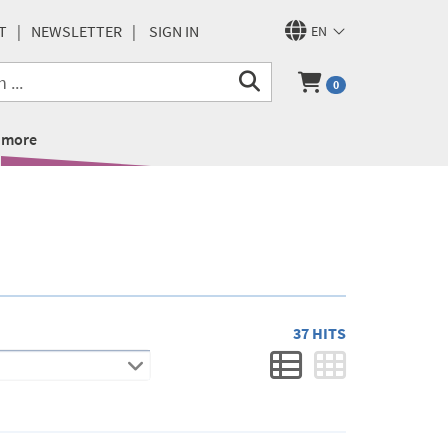
T
NEWSLETTER
SIGN IN
EN
0
more
37 HITS