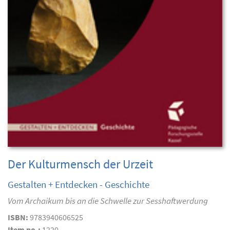
Der Kulturmensch der Urzeit
Gestalten + Entdecken - Geschichte
Vom Archaikum bis an die Schwelle zur Sesshaftwerdung
ISBN:
9783940606525
Item no.:
1220