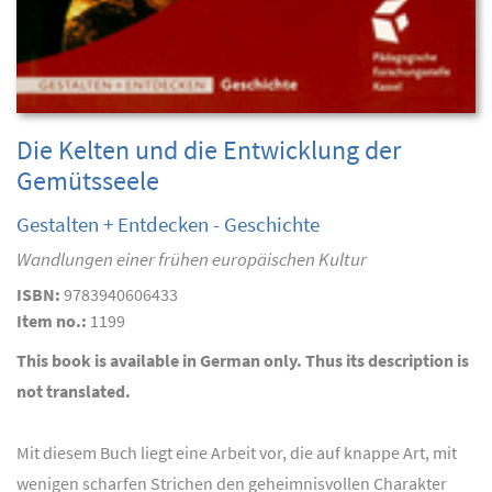
Die Kelten und die Entwicklung der
Gemütsseele
Gestalten + Entdecken - Geschichte
Wandlungen einer frühen europäischen Kultur
ISBN:
9783940606433
Item no.:
1199
This book is available in German only. Thus its description is
not translated.
Mit diesem Buch liegt eine Arbeit vor, die auf knappe Art, mit
wenigen scharfen Strichen den geheimnisvollen Charakter