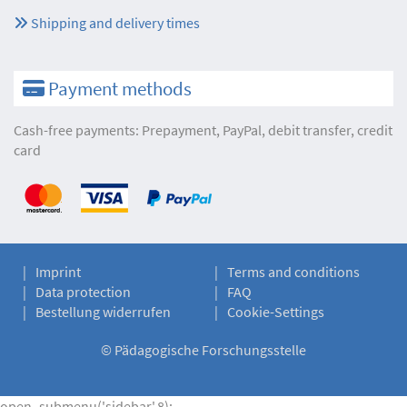
Shipping and delivery times
Payment methods
Cash-free payments: Prepayment, PayPal, debit transfer, credit
card
Imprint
Terms and conditions
Data protection
FAQ
Bestellung widerrufen
Cookie-Settings
©
Pädagogische Forschungsstelle
open_submenu('sidebar',8);