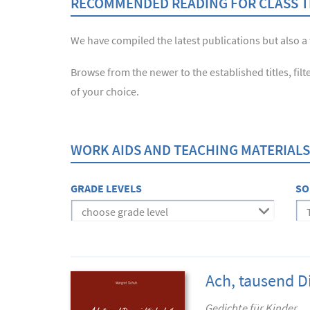
RECOMMENDED READING FOR CLASS 
We have compiled the latest publications but also a w
Browse from the newer to the established titles, filte
of your choice.
WORK AIDS AND TEACHING MATERIALS
GRADE LEVELS
SO
choose grade level
Ach, tausend 
Gedichte für Kinder