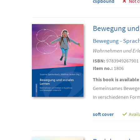
clipbound
Not c
Bewegung und 
Bewegung - Sprache
Wahrnehmen und Erle
ISBN:
9783949267901
Item no.:
1806
This book is available
Gemeinsames Bewegen 
In verschiedenen Form
soft cover
Avail