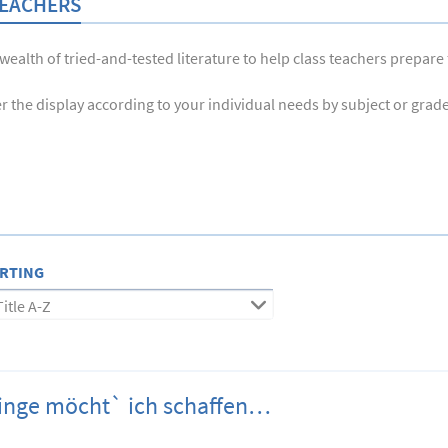
TEACHERS
ealth of tried-and-tested literature to help class teachers prepare 
r the display according to your individual needs by subject or grade l
RTING
Title A-Z
Dinge möcht` ich schaffen…