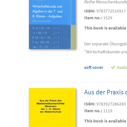
Reihe Menschenkunde 
ISBN:
9783772516917
Item no.:
1529
This book is available
Der separate Übungsba
"Wirtschaftskunde und 
soft cover
Avail
Aus der Praxis
ISBN:
9783927286283
Item no.:
1119
This book is available