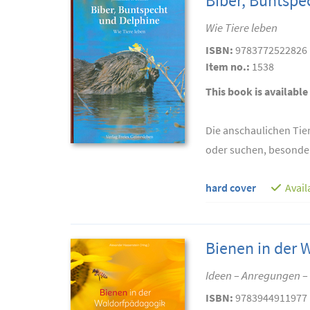
Biber, Buntspe
Wie Tiere leben
ISBN:
9783772522826
Item no.:
1538
This book is available
Die anschaulichen Tier
oder suchen, besonders
hard cover
Avail
Bienen in der 
Ideen – Anregungen 
ISBN:
9783944911977