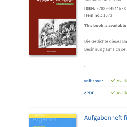
ISBN:
9783944911588
Item no.:
1673
This book is available
Die Gedichte dieses B
Besinnung auf sich sel
...
soft cover
Avail
ePDF
Avail
Aufgabenheft fü