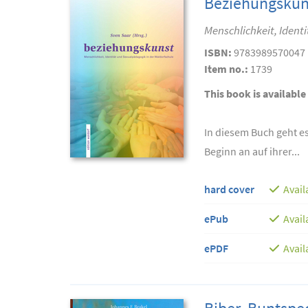
Beziehungskun
Menschlichkeit, Ident
ISBN:
9783989570047
Item no.:
1739
This book is available
In diesem Buch geht e
Beginn an auf ihrer...
hard cover
Avail
ePub
Avail
ePDF
Avail