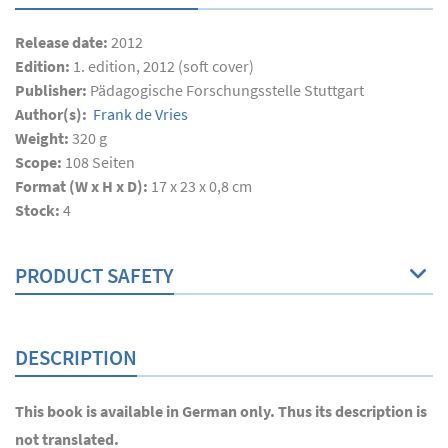
Release date:
2012
Edition:
1. edition, 2012 (soft cover)
Publisher:
Pädagogische Forschungsstelle Stuttgart
Author(s):
Frank de Vries
Weight:
320 g
Scope:
108
Seiten
Format (W x H x D):
17 x 23 x 0,8 cm
Stock:
4
PRODUCT SAFETY
DESCRIPTION
This book is available in German only. Thus its description is
not translated.