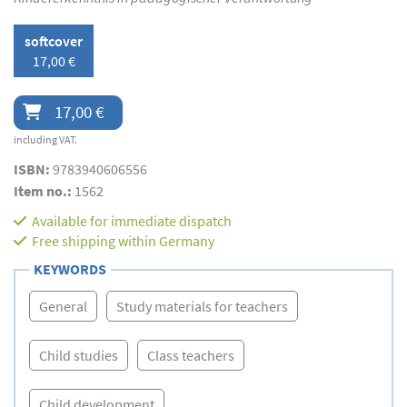
softcover
17,00 €
17,00 €
including VAT.
ISBN:
9783940606556
Item no.:
1562
Available for immediate dispatch
Free shipping within Germany
KEYWORDS
General
Study materials for teachers
Child studies
Class teachers
Child development