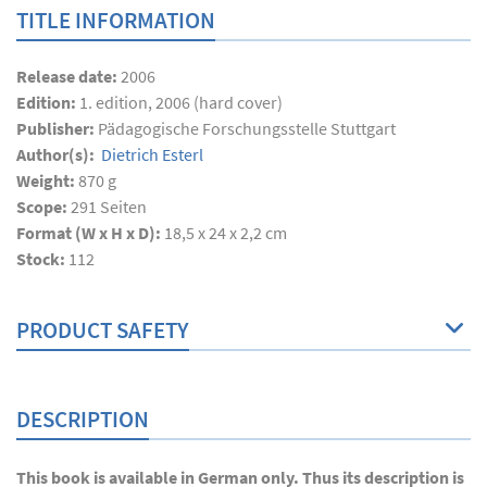
TITLE INFORMATION
Release date:
2006
Edition:
1. edition, 2006 (hard cover)
Publisher:
Pädagogische Forschungsstelle Stuttgart
Author(s):
Dietrich Esterl
Weight:
870 g
Scope:
291
Seiten
Format (W x H x D):
18,5 x 24 x 2,2 cm
Stock:
112
PRODUCT SAFETY
DESCRIPTION
This book is available in German only. Thus its description is