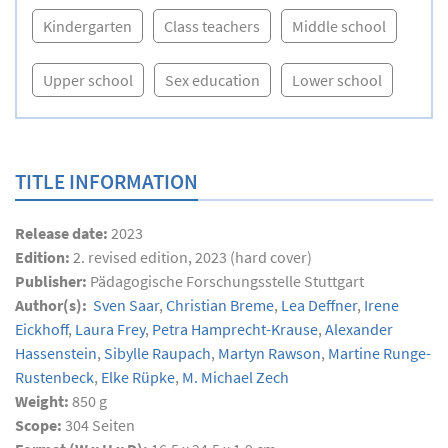
Kindergarten
Class teachers
Middle school
Upper school
Sex education
Lower school
TITLE INFORMATION
Release date:
2023
Edition:
2. revised edition, 2023 (hard cover)
Publisher:
Pädagogische Forschungsstelle Stuttgart
Author(s):
Sven Saar
,
Christian Breme
,
Lea Deffner
,
Irene
Eickhoff
,
Laura Frey
,
Petra Hamprecht-Krause
,
Alexander
Hassenstein
,
Sibylle Raupach
,
Martyn Rawson
,
Martine Runge-
Rustenbeck
,
Elke Rüpke
,
M. Michael Zech
Weight:
850 g
Scope:
304
Seiten