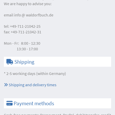
We are happy to advise you:
email
info
waldorfbuch.de
tel:
+49-711-21042-25
fax:
+49-711-21042-31
Mon - Fr:
8:00 - 12:30
13:30 - 17:00
Shipping
* 2-5 working days (within Germany)
Shipping and delivery times
Payment methods
Cash-free payments: Prepayment, PayPal, debit transfer, credit