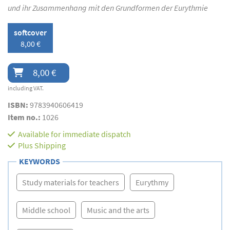
und ihr Zusammenhang mit den Grundformen der Eurythmie
softcover
8,00 €
8,00 €
including VAT.
ISBN:
9783940606419
Item no.:
1026
Available for immediate dispatch
Plus
Shipping
KEYWORDS
Study materials for teachers
Eurythmy
Middle school
Music and the arts