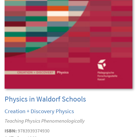
Physics in Waldorf Schools
Creation + Discovery Physics
Teaching Physics Phenomenologically
ISBN:
9783939374930