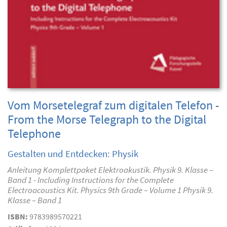
Vom Morsetelegraf zum digitalen Telefon -
From the Morse Telegraph to the Digital
Telephone
Gestalten und Entdecken: Physik
Anleitung Komplettpaket Elektroakustik. Physik 9. Klasse –
Band 1 - Including Instructions for the Complete
Electroacoustics Kit. Physics 9th Grade – Volume 1 Physik 9.
Klasse – Band 1
ISBN:
9783989570221