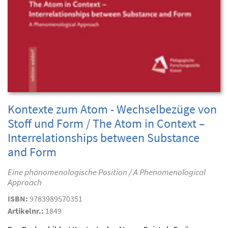
Kontexte zum Atom - Wechselbezüge von
Stoff und Form / The Atom in Context –
Interrelationships between Substance
and Form
Eine phänomenologische Position / A Phenomenological
Approach
ISBN:
9783989570351
Artikelnr.:
1849