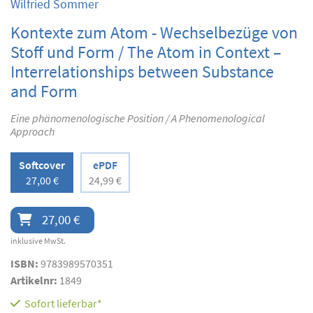
Wilfried Sommer
Kontexte zum Atom - Wechselbezüge von
Stoff und Form / The Atom in Context –
Interrelationships between Substance
and Form
Eine phänomenologische Position / A Phenomenological
Approach
Softcover
ePDF
27,00 €
24,99 €
27,00 €
inklusive MwSt.
ISBN:
9783989570351
Artikelnr:
1849
Sofort lieferbar*