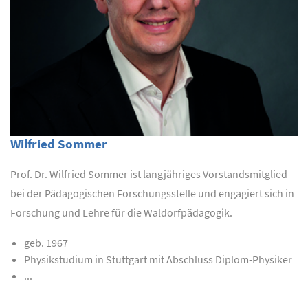
Wilfried Sommer
Prof. Dr. Wilfried Sommer ist langjähriges Vorstandsmitglied
bei der Pädagogischen Forschungsstelle und engagiert sich in
Forschung und Lehre für die Waldorfpädagogik.
geb. 1967
Physikstudium in Stuttgart mit Abschluss Diplom-Physiker
...