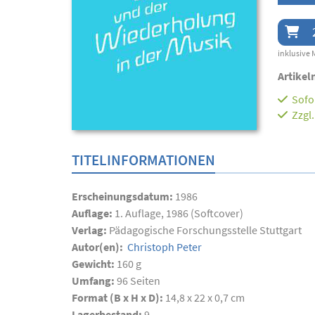
inklusive 
Artikel
Sofor
Zzgl
TITELINFORMATIONEN
Erscheinungsdatum:
1986
Auflage:
1. Auflage, 1986 (Softcover)
Verlag:
Pädagogische Forschungsstelle Stuttgart
Autor(en):
Christoph Peter
Gewicht:
160 g
Umfang:
96
Seiten
Format (B x H x D):
14,8 x 22 x 0,7 cm
Lagerbestand:
9