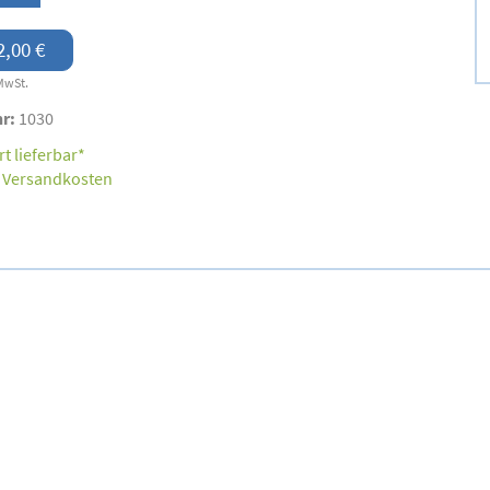
2,00 €
MwSt.
nr:
1030
t lieferbar*
.
Versandkosten