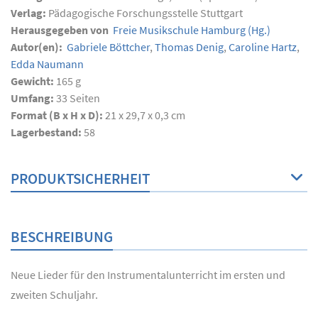
Verlag:
Pädagogische Forschungsstelle Stuttgart
Herausgegeben von
Freie Musikschule Hamburg
(Hg.)
Autor(en):
Gabriele Böttcher
,
Thomas Denig
,
Caroline Hartz
,
Edda Naumann
Gewicht:
165 g
Umfang:
33
Seiten
Format (B x H x D):
21 x 29,7 x 0,3 cm
Lagerbestand:
58
PRODUKTSICHERHEIT
BESCHREIBUNG
Neue Lieder für den Instrumentalunterricht im ersten und
zweiten Schuljahr.