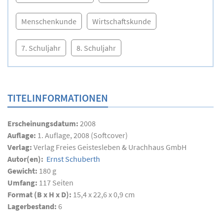
Menschenkunde
Wirtschaftskunde
7. Schuljahr
8. Schuljahr
TITELINFORMATIONEN
Erscheinungsdatum:
2008
Auflage:
1. Auflage, 2008 (Softcover)
Verlag:
Verlag Freies Geistesleben & Urachhaus GmbH
Autor(en):
Ernst Schuberth
Gewicht:
180 g
Umfang:
117
Seiten
Format (B x H x D):
15,4 x 22,6 x 0,9 cm
Lagerbestand:
6