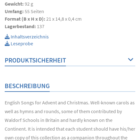
Gewicht:
92 g
Umfang:
55
Seiten
Format (B x H x D):
21 x 14,8 x 0,4 cm
Lagerbestand:
137
Inhaltsverzeichnis
Leseprobe
PRODUKTSICHERHEIT
BESCHREIBUNG
English Songs for Advent and Christmas. Well-known carols as
well as hymns and rounds, some of them contributed by
Waldorf Schools in Britain and hardly known on the
Continent. It is intended that each student should have his/her
own copy of this collection as a companion throughout the