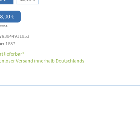
8,00 €
MwSt.
783944911953
nr:
1687
t lieferbar*
enloser Versand innerhalb Deutschlands