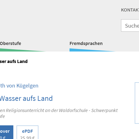
KONTAK
Oberstufe
Fremdsprachen
er aufs Land
eth von Kügelgen
Wasser aufs Land
en Religionsunterricht an der Waldorfschule - Schwerpunkt
ufe
over
ePDF
0 €
25,99 €