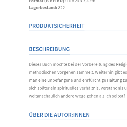
Format (B x H x D):
16 x 24 x 3,4 cm
Lagerbestand:
822
PRODUKTSICHERHEIT
BESCHREIBUNG
Dieses Buch möchte bei der Vorbereitung des Religi
methodischen Vorgehen sammelt. Weiterhin gibt es 
man eine unbefangene und ehrfürchtige Haltung zu
sich später ein spirituelles Verhältnis, Verständn
weltanschaulich andere Wege gehen als ich selbst?
ÜBER DIE AUTOR:INNEN