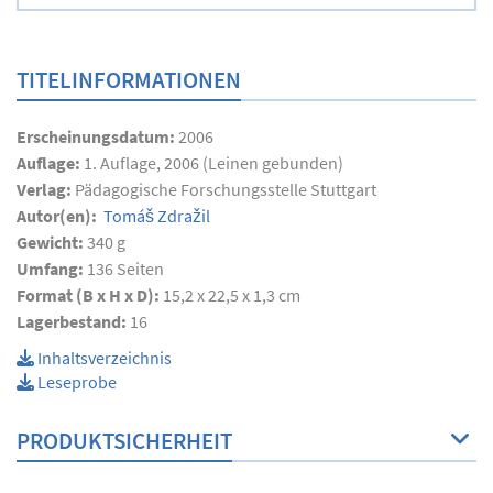
TITELINFORMATIONEN
Erscheinungsdatum:
2006
Auflage:
1. Auflage, 2006 (Leinen gebunden)
Verlag:
Pädagogische Forschungsstelle Stuttgart
Autor(en):
Tomáš Zdražil
Gewicht:
340 g
Umfang:
136
Seiten
Format (B x H x D):
15,2 x 22,5 x 1,3 cm
Lagerbestand:
16
Inhaltsverzeichnis
Leseprobe
PRODUKTSICHERHEIT