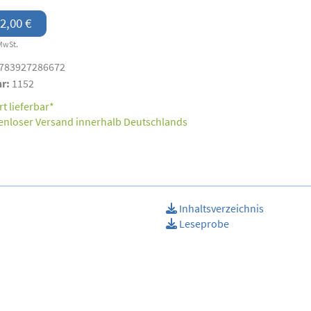
2,00 €
MwSt.
783927286672
nr:
1152
t lieferbar*
enloser Versand innerhalb Deutschlands
Inhaltsverzeichnis
Leseprobe