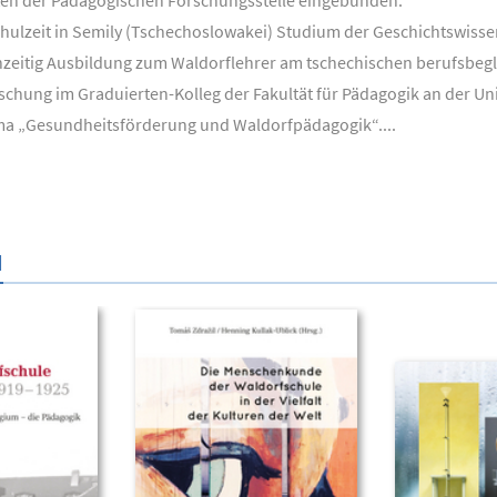
ten der Pädagogischen Forschungsstelle eingebunden.
chulzeit in Semily (Tschechoslowakei) Studium der Geschichtswisse
ichzeitig Ausbildung zum Waldorflehrer am tschechischen berufsbe
hung im Graduierten-Kolleg der Fakultät für Pädagogik an der Univ
ma „Gesundheitsförderung und Waldorfpädagogik“....
N