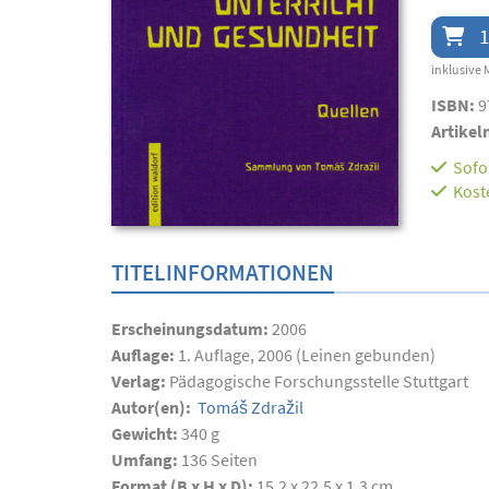
1
inklusive 
ISBN:
9
Artikel
Sofor
Kost
TITELINFORMATIONEN
Erscheinungsdatum:
2006
Auflage:
1. Auflage, 2006 (Leinen gebunden)
Verlag:
Pädagogische Forschungsstelle Stuttgart
Autor(en):
Tomáš Zdražil
Gewicht:
340 g
Umfang:
136
Seiten
Format (B x H x D):
15,2 x 22,5 x 1,3 cm