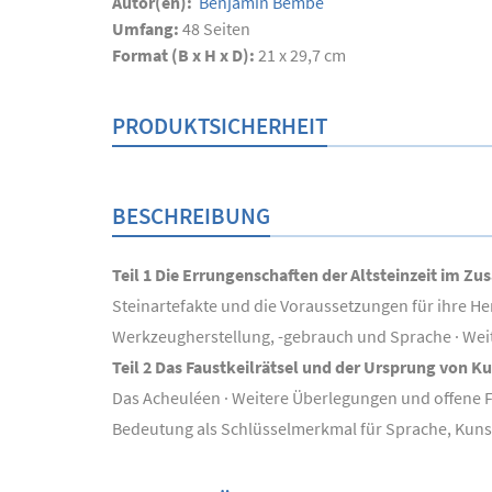
Autor(en):
Benjamin Bembé
Umfang:
48
Seiten
Format (B x H x D):
21 x 29,7 cm
PRODUKTSICHERHEIT
BESCHREIBUNG
Teil 1 Die Errungenschaften der Altsteinzeit im
Steinartefakte und die Voraussetzungen für ihre He
Werkzeugherstellung, -gebrauch und Sprache · Wei
Teil 2 Das Faustkeilrätsel und der Ursprung von K
Das Acheuléen · Weitere Überlegungen und offene F
Bedeutung als Schlüsselmerkmal für Sprache, Kuns