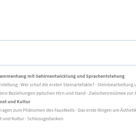
 Zusammenhang mit Gehirnentwicklung und Sprachentstehung
rstellung · Wer schuf die ersten Steinartefakte? · Steinbearbeitu
tere Beziehungen zwischen Hirn und Hand · Zwischenresümee zur Al
unst und Kultur
ragen zum Phänomen des Faustkeils · Das erste Ringen um Ästhetik
t und Kultur · Schlussgedanken