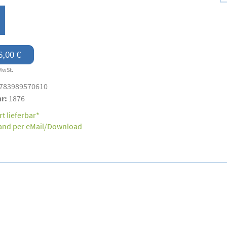
6,00 €
MwSt.
783989570610
nr:
1876
t lieferbar*
and per eMail/Download