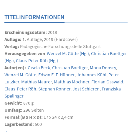
TITELINFORMATIONEN
Erscheinungsdatum:
2019
Auflage:
1. Auflage, 2019 (Hardcover)
Verlag:
Pädagogische Forschungsstelle Stuttgart
Herausgegeben von
Wenzel M. Götte
(Hg.)
,
Christian Boettger
(Hg.)
,
Claus-Peter Röh
(Hg.)
Autor(en):
Gisela Beck
,
Christian Boettger
,
Mona Doosry
,
Wenzel M. Götte
,
Edwin E. F. Hübner
,
Johannes Kühl
,
Peter
Lutzker
,
Mathias Maurer
,
Matthias Mochner
,
Florian Osswald
,
Claus-Peter Röh
,
Stephan Ronner
,
Jost Schieren
,
Franziska
Spalinger
Gewicht:
870 g
Umfang:
296
Seiten
Format (B x H x D):
17 x 24 x 2,4 cm
Lagerbestand:
500