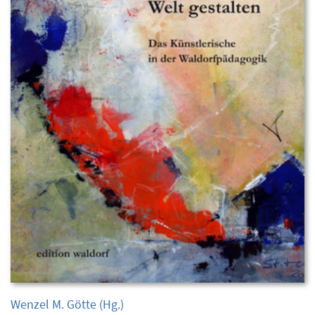
Wenzel M. Götte
(Hg.)