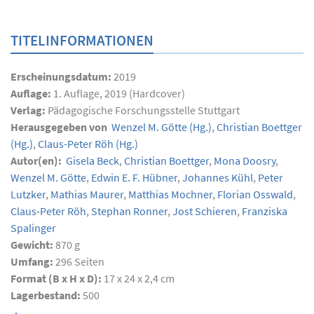
TITELINFORMATIONEN
Erscheinungsdatum:
2019
Auflage:
1. Auflage, 2019 (Hardcover)
Verlag:
Pädagogische Forschungsstelle Stuttgart
Herausgegeben von
Wenzel M. Götte
(Hg.)
,
Christian Boettger
(Hg.)
,
Claus-Peter Röh
(Hg.)
Autor(en):
Gisela Beck
,
Christian Boettger
,
Mona Doosry
,
Wenzel M. Götte
,
Edwin E. F. Hübner
,
Johannes Kühl
,
Peter
Lutzker
,
Mathias Maurer
,
Matthias Mochner
,
Florian Osswald
,
Claus-Peter Röh
,
Stephan Ronner
,
Jost Schieren
,
Franziska
Spalinger
Gewicht:
870 g
Umfang:
296
Seiten
Format (B x H x D):
17 x 24 x 2,4 cm
Lagerbestand:
500