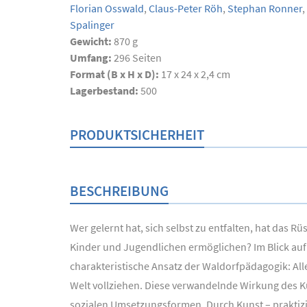
Florian Osswald
,
Claus-Peter Röh
,
Stephan Ronner
,
Spalinger
Gewicht:
870 g
Umfang:
296
Seiten
Format (B x H x D):
17 x 24 x 2,4 cm
Lagerbestand:
500
PRODUKTSICHERHEIT
BESCHREIBUNG
Wer gelernt hat, sich selbst zu entfalten, hat das 
Kinder und Jugendlichen ermöglichen? Im Blick auf 
charakteristische Ansatz der Waldorfpädagogik: Alle
Welt vollziehen. Diese verwandelnde Wirkung des Kü
sozialen Umsetzungsformen. Durch Kunst – praktizier