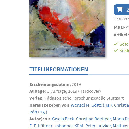
2
inklusive 
ISBN:
9
Artikel
Sofor
Kost
TITELINFORMATIONEN
Erscheinungsdatum:
2019
Auflage:
1. Auflage, 2019 (Hardcover)
Verlag:
Pädagogische Forschungsstelle Stuttgart
Herausgegeben von
Wenzel M. Götte
(Hg.)
,
Christi
Röh
(Hg.)
Autor(en):
Gisela Beck
,
Christian Boettger
,
Mona Do
E. F. Hübner
,
Johannes Kühl
,
Peter Lutzker
,
Mathias