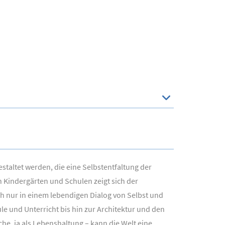
estaltet werden, die eine Selbstentfaltung der
 Kindergärten und Schulen zeigt sich der
ich nur in einem lebendigen Dialog von Selbst und
e und Unterricht bis hin zur Architektur und den
he, ja als Lebenshaltung – kann die Welt eine