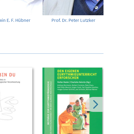
win E. F. Hübner
Prof. Dr. Peter Lutzker
Cla