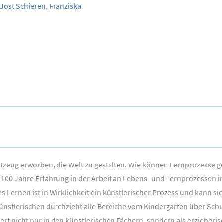
Jost Schieren
,
Franziska
Rüstzeug erworben, die Welt zu gestalten. Wie können Lernprozesse g
100 Jahre Erfahrung in der Arbeit an Lebens- und Lernprozessen in
s Lernen ist in Wirklichkeit ein künstlerischer Prozess und kann s
nstlerischen durchzieht alle Bereiche vom Kindergarten über Schul
t nicht nur in den künstlerischen Fächern, sondern als erzieherisc