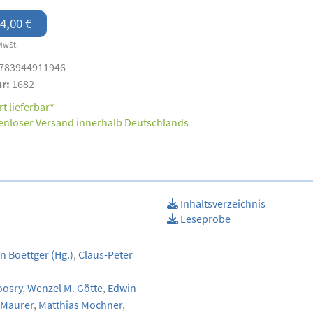
4,00 €
MwSt.
783944911946
nr:
1682
t lieferbar*
enloser Versand innerhalb Deutschlands
Inhaltsverzeichnis
Leseprobe
an Boettger
(Hg.)
,
Claus-Peter
osry
,
Wenzel M. Götte
,
Edwin
 Maurer
,
Matthias Mochner
,