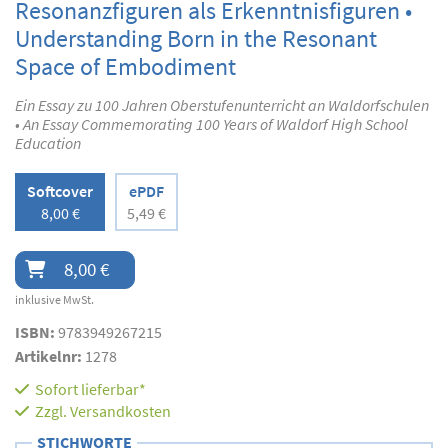
Resonanzfiguren als Erkenntnisfiguren •
Understanding Born in the Resonant
Space of Embodiment
Ein Essay zu 100 Jahren Oberstufenunterricht an Waldorfschulen
• An Essay Commemorating 100 Years of Waldorf High School
Education
Softcover
ePDF
8,00 €
5,49 €
8,00 €
inklusive MwSt.
ISBN:
9783949267215
Artikelnr:
1278
Sofort lieferbar*
Zzgl.
Versandkosten
STICHWORTE