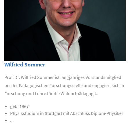
Wilfried Sommer
Prof. Dr. Wilfried Sommer ist langjähriges Vorstandsmitglied
bei der Pädagogischen Forschungsstelle und engagiert sich in
Forschung und Lehre für die Waldorfpädagogik.
geb. 1967
Physikstudium in Stuttgart mit Abschluss Diplom-Physiker
...