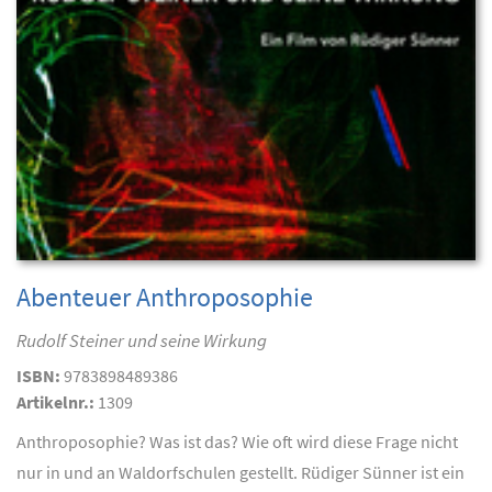
Abenteuer Anthroposophie
Rudolf Steiner und seine Wirkung
ISBN:
9783898489386
Artikelnr.:
1309
Anthroposophie? Was ist das? Wie oft wird diese Frage nicht
nur in und an Waldorfschulen gestellt. Rüdiger Sünner ist ein