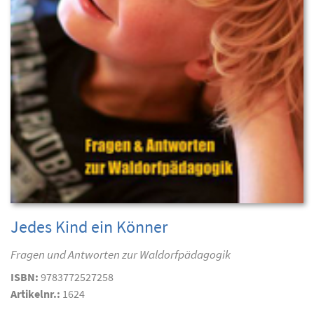
Jedes Kind ein Könner
Fragen und Antworten zur Waldorfpädagogik
ISBN:
9783772527258
Artikelnr.:
1624