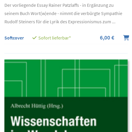
Der vorliegende Essay Rainer Patzlaffs - in Ergänzung zu
seinem Buch Wort(w)ende - nimmt die verbürgte Sympathie
Rudolf Steiners für die Lyrik des Expressionismus zum ...
6,00 €
Softcover
Sofort lieferbar*