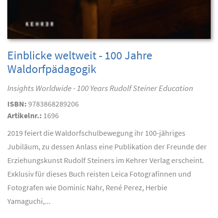
Einblicke weltweit - 100 Jahre
Waldorfpädagogik
Insights Worldwide - 100 Years Rudolf Steiner Education
ISBN:
9783868289206
Artikelnr.:
1696
2019 feiert die Waldorfschulbewegung ihr 100-jähriges
Jubiläum, zu dessen Anlass eine Publikation der Freunde der
Erziehungskunst Rudolf Steiners im Kehrer Verlag erscheint.
Exklusiv für dieses Buch reisten Leica Fotografinnen und
Fotografen wie Dominic Nahr, René Perez, Herbie
Yamaguchi,...