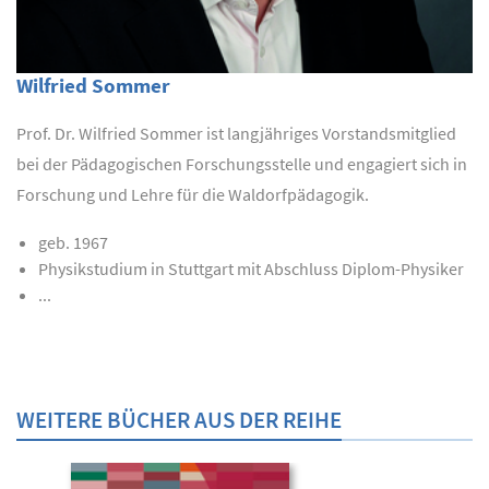
Wilfried Sommer
Prof. Dr. Wilfried Sommer ist langjähriges Vorstandsmitglied
bei der Pädagogischen Forschungsstelle und engagiert sich in
Forschung und Lehre für die Waldorfpädagogik.
geb. 1967
Physikstudium in Stuttgart mit Abschluss Diplom-Physiker
...
WEITERE BÜCHER AUS DER REIHE