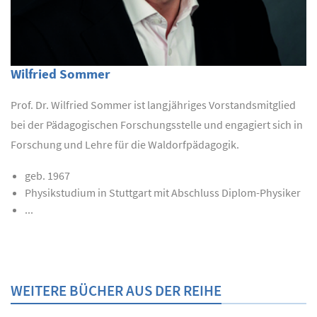
Wilfried Sommer
Prof. Dr. Wilfried Sommer ist langjähriges Vorstandsmitglied
bei der Pädagogischen Forschungsstelle und engagiert sich in
Forschung und Lehre für die Waldorfpädagogik.
geb. 1967
Physikstudium in Stuttgart mit Abschluss Diplom-Physiker
...
WEITERE BÜCHER AUS DER REIHE