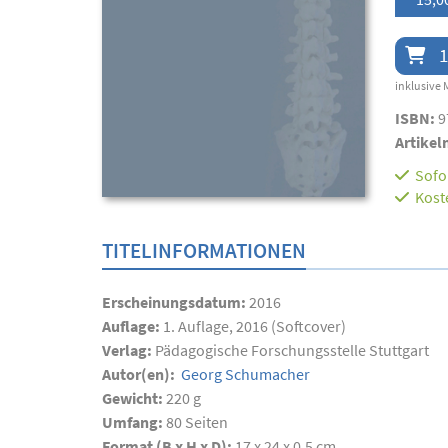
1
inklusive 
ISBN:
9
Artikel
Sofor
Kost
TITELINFORMATIONEN
Erscheinungsdatum:
2016
Auflage:
1. Auflage, 2016 (Softcover)
Verlag:
Pädagogische Forschungsstelle Stuttgart
Autor(en):
Georg Schumacher
Gewicht:
220 g
Umfang:
80
Seiten
Format (B x H x D):
17 x 24 x 0,5 cm