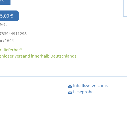
5,00 €
MwSt.
783944911298
nr:
1644
t lieferbar*
enloser Versand innerhalb Deutschlands
Inhaltsverzeichnis
Leseprobe