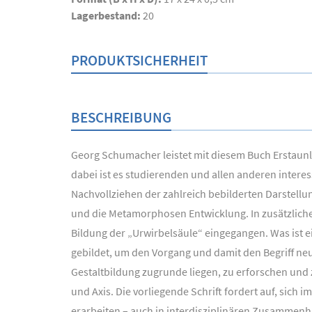
Lagerbestand:
20
PRODUKTSICHERHEIT
BESCHREIBUNG
Georg Schumacher leistet mit diesem Buch Erstaunl
dabei ist es studierenden und allen anderen inter
Nachvollziehen der zahlreich bebilderten Darstellu
und die Metamorphosen Entwicklung. In zusätzliche
Bildung der „Urwirbelsäule“ eingegangen. Was ist
gebildet, um den Vorgang und damit den Begriff neu
Gestaltbildung zugrunde liegen, zu erforschen und
und Axis. Die vorliegende Schrift fordert auf, sic
erarbeiten – auch in interdisziplinären Zusammen