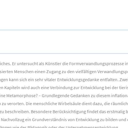
iches. Er untersucht als Künstler die Formverwandlungsprozesse i
essierten Menschen einen Zugang zu den vielfältigen Verwandlungs
ngen kann sich ein sehr vitaler Entwicklungsgedanke entfalten. Zwe
n Kapiteln wird auch eine Verbindung zur Entwicklung bei der tier
 eine Metamorphose? – Grundlegende Gedanken zu diesem inflationä
 zu verorten. Die menschliche Wirbelsäule dient dazu, die räumlich
 zu beschreiben. Besondere Berücksichtigung findet das erstmalig
h im Nachvollzug ein Grundverständnis von Entwicklung zu bilden u
hängen wie der Pädagogik oder der Unternehmensentwicklung.