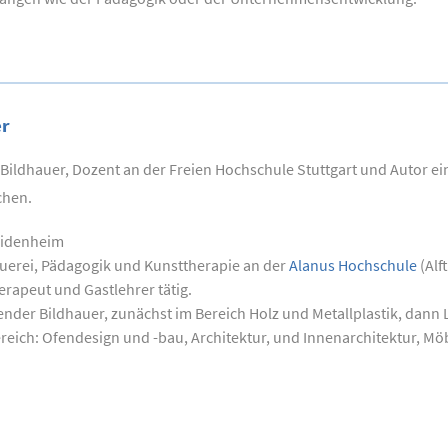
r
Bildhauer, Dozent an der Freien Hochschule Stuttgart und Autor e
chen.
eidenheim
uerei, Pädagogik und Kunsttherapie an der
Alanus Hochschule
(Alf
rapeut und Gastlehrer tätig.
fender Bildhauer, zunächst im Bereich Holz und Metallplastik, dann L
eich: Ofendesign und -bau, Architektur, und Innenarchitektur, Möb