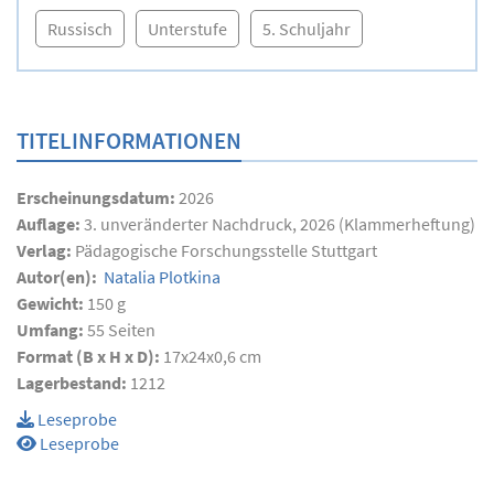
Russisch
Unterstufe
5. Schuljahr
TITELINFORMATIONEN
Erscheinungsdatum:
2026
Auflage:
3. unveränderter Nachdruck, 2026 (Klammerheftung)
Verlag:
Pädagogische Forschungsstelle Stuttgart
Autor(en):
Natalia Plotkina
Gewicht:
150 g
Umfang:
55
Seiten
Format (B x H x D):
17x24x0,6 cm
Lagerbestand:
1212
Leseprobe
Leseprobe