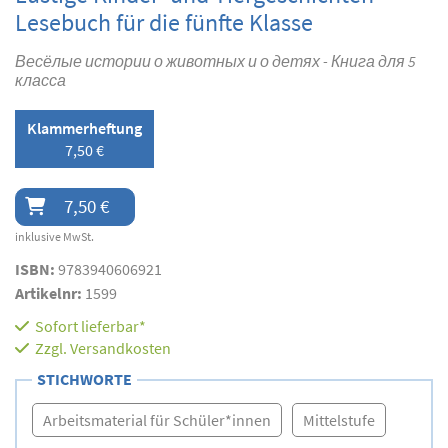
Lesebuch für die fünfte Klasse
Весёлые истории о животных и о детях - Книга для 5
класса
Klammerheftung
7,50 €
7,50 €
inklusive MwSt.
ISBN:
9783940606921
Artikelnr:
1599
Sofort lieferbar*
Zzgl.
Versandkosten
STICHWORTE
Arbeitsmaterial für Schüler*innen
Mittelstufe