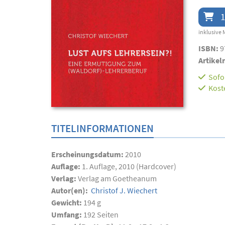
1
inklusive 
ISBN:
9
Artikel
Sofor
Kost
TITELINFORMATIONEN
Erscheinungsdatum:
2010
Auflage:
1. Auflage, 2010 (Hardcover)
Verlag:
Verlag am Goetheanum
Autor(en):
Christof J. Wiechert
Gewicht:
194 g
Umfang:
192
Seiten