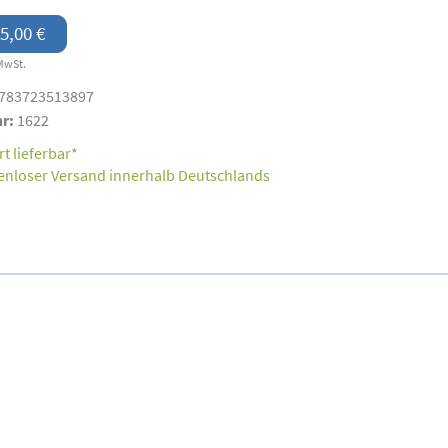
5,00 €
MwSt.
783723513897
nr:
1622
t lieferbar*
enloser Versand innerhalb Deutschlands