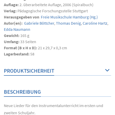
Auflage:
2. überarbeitete Auflage, 2006 (Spiralbuch)
Verlag:
Pädagogische Forschungsstelle Stuttgart
Herausgegeben von
Freie Musikschule Hamburg
(Hg.)
Autor(en):
Gabriele Böttcher
,
Thomas Denig
,
Caroline Hartz
,
Edda Naumann
Gewicht:
165 g
Umfang:
33
Seiten
Format (B x H x D):
21 x 29,7 x 0,3 cm
Lagerbestand:
58
PRODUKTSICHERHEIT
BESCHREIBUNG
Neue Lieder für den Instrumentalunterricht im ersten und
zweiten Schuljahr.