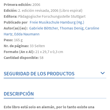
Primera edición:
2006
Edición:
2. edición revisada, 2006 (Libro espiral)
Editora:
Pädagogische Forschungsstelle Stuttgart
Publicado por
Freie Musikschule Hamburg
(Hg.)
Autor(as)(es):
Gabriele Böttcher
,
Thomas Denig
,
Caroline
Hartz
,
Edda Naumann
Peso:
165 g
Nr. de páginas:
33
Seiten
Formato (An x Al):
21 x 29,7 x 0,3 cm
Cantidad disponible:
58
SEGURIDAD DE LOS PRODUCTOS
DESCRIPCIÓN
Este libro está solo en alemán, por lo tanto existe una