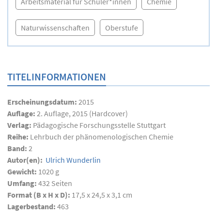
Arbeitsmaterial für Schüler*innen
Chemie
Naturwissenschaften
Oberstufe
TITELINFORMATIONEN
Erscheinungsdatum:
2015
Auflage:
2. Auflage, 2015 (Hardcover)
Verlag:
Pädagogische Forschungsstelle Stuttgart
Reihe:
Lehrbuch der phänomenologischen Chemie
Band:
2
Autor(en):
Ulrich Wunderlin
Gewicht:
1020 g
Umfang:
432
Seiten
Format (B x H x D):
17,5 x 24,5 x 3,1 cm
Lagerbestand:
463