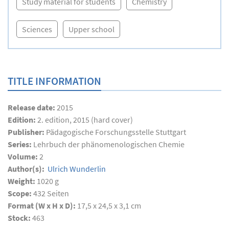
Study material for students
Chemistry
Sciences
Upper school
TITLE INFORMATION
Release date:
2015
Edition:
2. edition, 2015 (hard cover)
Publisher:
Pädagogische Forschungsstelle Stuttgart
Series:
Lehrbuch der phänomenologischen Chemie
Volume:
2
Author(s):
Ulrich Wunderlin
Weight:
1020 g
Scope:
432
Seiten
Format (W x H x D):
17,5 x 24,5 x 3,1 cm
Stock:
463